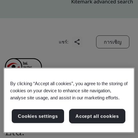
Kitemark advanced search
การเชิญ
แชร์:
By clicking “Accept all cookies”, you agree to the storing of
cookies on your device to enhance site navigation,
Ningbo Yuanfeng Fire
analyse site usage, and assist in our marketing efforts.
Control Equipment Co.,
Cookies settings
Accept all cookies
Ltd.