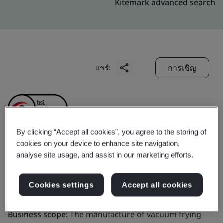
Kitemark advanced search
การเชิญ
แชร์:
By clicking “Accept all cookies”, you agree to the storing of
cookies on your device to enhance site navigation,
Myung Sung Food Co.,
analyse site usage, and assist in our marketing efforts.
Ltd.
Cookies settings
Accept all cookies
Business scope:
The manufacture of vacuum frying