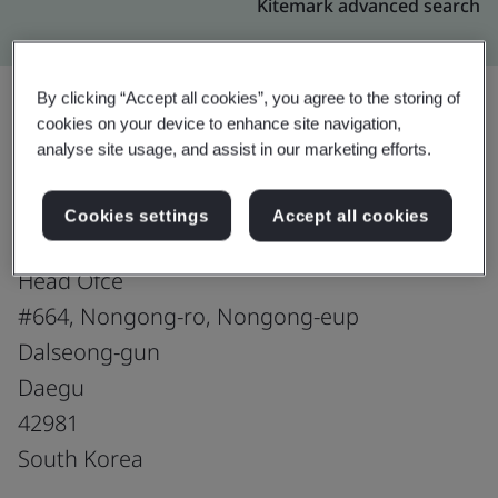
Kitemark advanced search
By clicking “Accept all cookies”, you agree to the storing of
cookies on your device to enhance site navigation,
อัปเกรด
analyse site usage, and assist in our marketing efforts.
แชร์:
Cookies settings
Accept all cookies
ESTRA Automotive Systems Co.,Ltd.
Head Ofce
#664, Nongong-ro, Nongong-eup
Dalseong-gun
Daegu
42981
South Korea