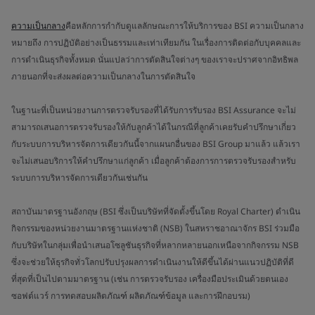
ความเป็นกลาง
คือหลักการกำกับดูแลลักษณะการให้บริการของ BSI ความเป็นกลาง
หมายถึง การปฏิบัติอย่างเป็นธรรมและเท่าเทียมกัน ในเรื่องการติดต่อกับบุคคลและ
การดำเนินธุรกิจทั้งหมด นั่นแปลว่าการตัดสินใจต่างๆ ของเราจะปราศจากอิทธิพล
ภายนอกที่จะส่งผลต่อความเป็นกลางในการตัดสินใจ
ในฐานะที่เป็นหน่วยงานการตรวจรับรองที่ได้รับการรับรอง BSI Assurance จะไม่
สามารถเสนอการตรวจรับรองให้กับลูกค้าได้ในกรณีที่ลูกค้าเคยรับคำปรึกษาเกี่ยว
กับระบบการบริหารจัดการเดียวกันนี้จากแผนกอื่นของ BSI Group มาแล้ว แล้วเรา
จะไม่เสนอบริการให้คำปรึกษาแก่ลูกค้า เมื่อลูกค้าต้องการการตรวจรับรองสำหรับ
ระบบการบริหารจัดการเดียวกันเช่นกัน
สถาบันมาตรฐานอังกฤษ (BSI ซึ่งเป็นบริษัทที่จัดตั้งขึ้นโดย Royal Charter) ดำเนิน
กิจกรรมของหน่วยงานมาตรฐานแห่งชาติ (NSB) ในสหราชอาณาจักร BSI ร่วมมือ
กับบริษัทในกลุ่มเพื่อนำเสนอโซลูชันธุรกิจที่หลากหลายนอกเหนือจากกิจกรรม NSB
ซึ่งจะช่วยให้ธุรกิจทั่วโลกปรับปรุงผลการดำเนินงานให้ดีขึ้นได้ผ่านแนวปฏิบัติที่ดี
ที่สุดที่เป็นไปตามมาตรฐาน (เช่น การตรวจรับรอง เครื่องมือประเมินด้วยตนเอง
ซอฟต์แวร์ การทดสอบผลิตภัณฑ์ ผลิตภัณฑ์ข้อมูล และการฝึกอบรม)