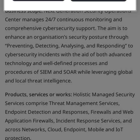
Business scope:
Next Generation Security Operations
Center manages 24/7 continuous monitoring and
comprehensive cybersecurity support. The aim is to
enhance an organisation’s security posture through
“Preventing, Detecting, Analysing, and Responding” to
cybersecurity incidents with the aid of both advanced
technology and well-defined processes and
procedures of SIEM and SOAR while leveraging global
and local threat intelligence.
Products, services or works:
Holistic Managed Security
Services comprise Threat Management Services,
Endpoint Detection and Responses, Firewalls and Web
Application Firewalls, Incident Response Services, and
across Networks, Cloud, Endpoint, Mobile and IoT
protection.