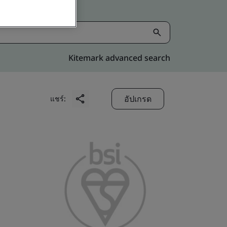
Kitemark advanced search
อัปเกรด
แชร์: