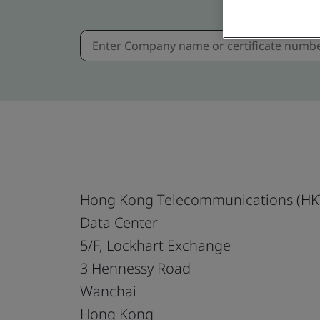
Hong Kong Telecommunications (HKT
Data Center
5/F, Lockhart Exchange
3 Hennessy Road
Wanchai
Hong Kong