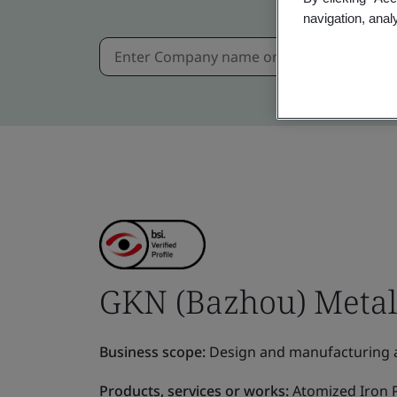
navigation, anal
GKN (Bazhou) Metal 
Business scope:
Design and manufacturing 
Products, services or works:
Atomized Iron 