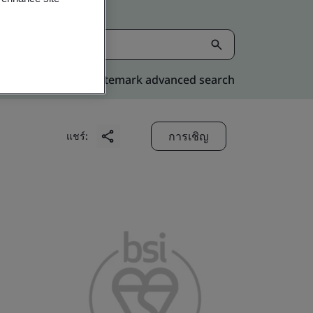
Kitemark advanced search
การเชิญ
แชร์: