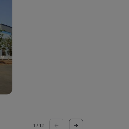
1
/
12