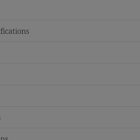
fications
s
ons