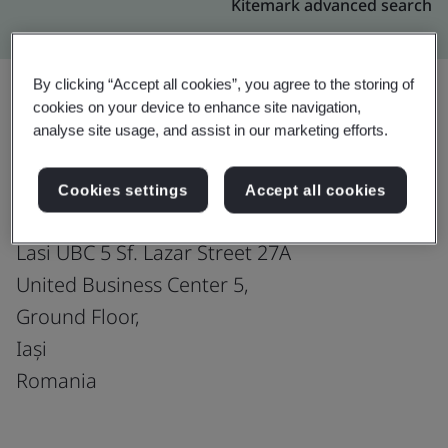
Kitemark advanced search
By clicking “Accept all cookies”, you agree to the storing of
cookies on your device to enhance site navigation,
analyse site usage, and assist in our marketing efforts.
อัปเกรด
แชร์:
Cookies settings
Accept all cookies
Genpact
Lasi UBC 5 Sf. Lazar Street 27A
United Business Center 5,
Ground Floor,
Iași
Romania