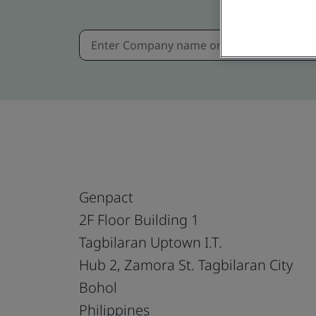
Genpact
2F Floor Building 1
Tagbilaran Uptown I.T.
Hub 2, Zamora St. Tagbilaran City
Bohol
Philippines