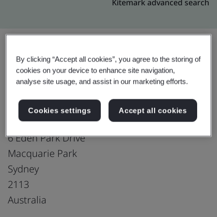
Kitemark advanced search
By clicking “Accept all cookies”, you agree to the storing of
อัปเกรด
แชร์:
cookies on your device to enhance site navigation,
analyse site usage, and assist in our marketing efforts.
Genpact Australia Pty Ltd
Cookies settings
Accept all cookies
Suite 1.05, and Suite 3.01
6 Eden Park Drive
Macquarie Park
Sydney
2113
Australia