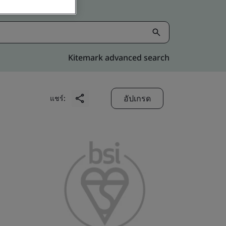
Kitemark advanced search
อัปเกรด
แชร์: