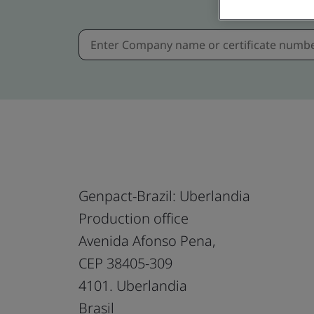
Genpact-Brazil: Uberlandia
Production office
Avenida Afonso Pena,
CEP 38405-309
4101. Uberlandia
Brasil