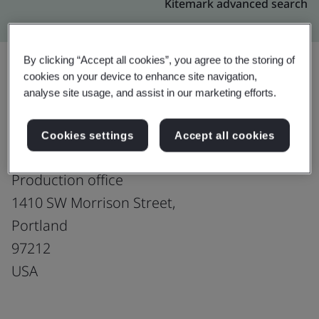
Kitemark advanced search
By clicking “Accept all cookies”, you agree to the storing of
cookies on your device to enhance site navigation,
analyse site usage, and assist in our marketing efforts.
อัปเกรด
แชร์:
Cookies settings
Accept all cookies
Lease DimesionPortland
Production office
1410 SW Morrison Street,
Portland
97212
USA