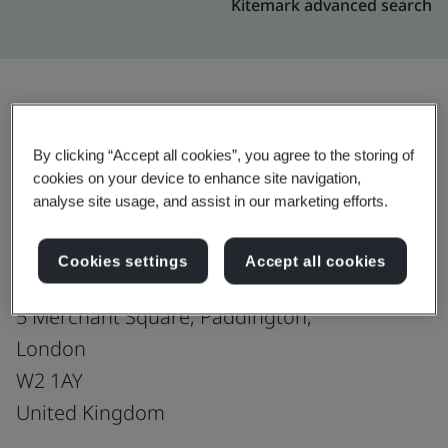
Kitemark advanced search
อัปเกรด
แชร์:
By clicking “Accept all cookies”, you agree to the storing of
cookies on your device to enhance site navigation,
analyse site usage, and assist in our marketing efforts.
Genpact-England : London
Sales office
Cookies settings
Accept all cookies
5th Floor,
5 Merchant Square, Paddington,
London
W2 1AY
United Kingdom