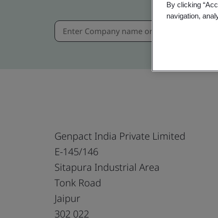
By clicking “Acc
navigation, anal
Genpact India Private Limited
E-145/146
Sitapura Industrial Area
Tonk Road
Jaipur
302 022