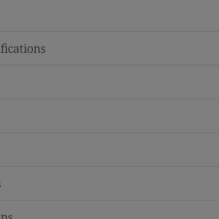
fications
s
ons