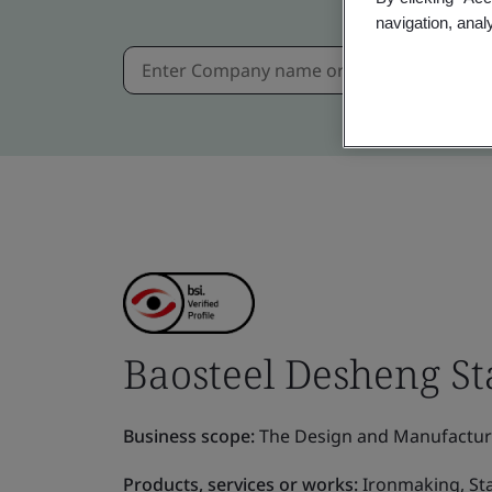
navigation, anal
Baosteel Desheng Stai
Business scope:
The Design and Manufacture 
Products, services or works:
Ironmaking, Stai