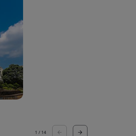
1
/
14