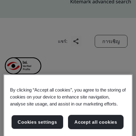
Kitemark advanced search
การเชิญ
แชร์:
By clicking “Accept all cookies”, you agree to the storing of
Daedong Korea Ginseng
cookies on your device to enhance site navigation,
analyse site usage, and assist in our marketing efforts.
Co., Ltd.
Cookies settings
Accept all cookies
Business scope:
The manufacture of sterilized red