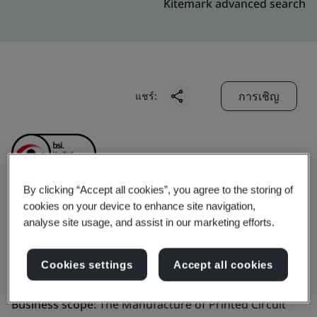
Kitemark advanced search
การเชิญ
แชร์:
By clicking “Accept all cookies”, you agree to the storing of
cookies on your device to enhance site navigation,
CMK Electronics (Wuxi)
analyse site usage, and assist in our marketing efforts.
Co., Ltd.
Cookies settings
Accept all cookies
Business scope:
The Manufacture of Printed Circuit