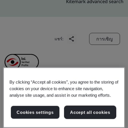
Kitemark advanced search
การเชิญ
แชร์:
By clicking “Accept all cookies”, you agree to the storing of
Baosteel Chemical
cookies on your device to enhance site navigation,
analyse site usage, and assist in our marketing efforts.
Zhanjiang Co.,Ltd.
Cookies settings
Accept all cookies
Business scope:
The production and trade activities of