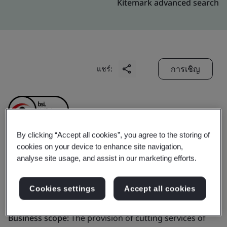
Kitemark advanced search
การเชิญ
แชร์:
By clicking “Accept all cookies”, you agree to the storing of
cookies on your device to enhance site navigation,
Anhui Bao-Steel
analyse site usage, and assist in our marketing efforts.
Distribution Co., Ltd.
Cookies settings
Accept all cookies
Business scope:
The provision of cutting services of