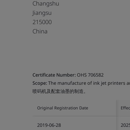
Changshu
Jiangsu
215000
China
Certificate Number:
OHS 706582
Scope:
The manufacture of ink jet printers a
喷码机及配套油墨的制造。
Original Registration Date
Effe
2019-06-28
202