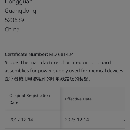
Dongguan
Guangdong
523639
China
Certificate Number:
MD 681424
Scope:
The manufacture of printed circuit board
assemblies for power supply used for medical devices.
医疗器械用电源组件的印刷线路板的装配。
Original Registration
Effective Date
Las
Date
2017-12-14
2023-12-14
20