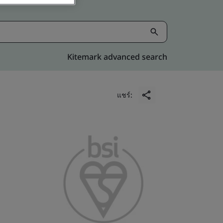
Kitemark advanced search
แชร์: