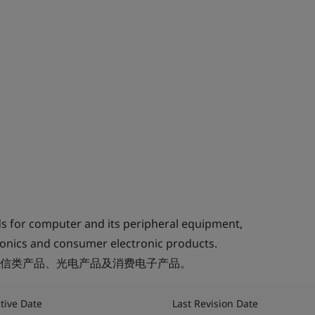
ds for computer and its peripheral equipment,
ronics and consumer electronic products.
信类产品、光电产品及消费电子产品。
ctive Date
Last Revision Date