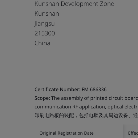
Kunshan Development Zone
Kunshan
Jiangsu
215300
China
Certificate Number:
FM 686336
Scope:
The assembly of printed circuit boar
communication RF application, optical elect
印刷电路板的装配，包括电脑及其周边设备、通
Original Registration Date
Effe