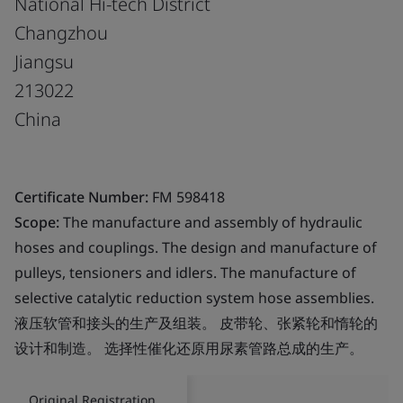
National Hi-tech District
Changzhou
Jiangsu
213022
China
Certificate Number:
FM 598418
Scope:
The manufacture and assembly of hydraulic
hoses and couplings. The design and manufacture of
pulleys, tensioners and idlers. The manufacture of
selective catalytic reduction system hose assemblies.
液压软管和接头的生产及组装。 皮带轮、张紧轮和惰轮的
设计和制造。 选择性催化还原用尿素管路总成的生产。
Original Registration