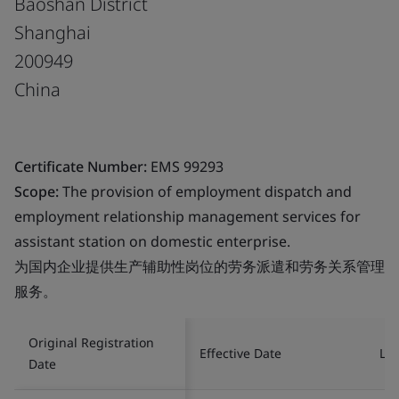
Baoshan District
Shanghai
200949
China
Certificate Number:
EMS 99293
Scope:
The provision of employment dispatch and
employment relationship management services for
assistant station on domestic enterprise.
为国内企业提供生产辅助性岗位的劳务派遣和劳务关系管理
服务。
Original Registration
Effective Date
Las
Date