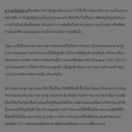
ความเป็นกลาง
คือหลักการกำกับดูแลลักษณะการให้บริการของ BSI ความเป็นกลาง
หมายถึง การปฏิบัติอย่างเป็นธรรมและเท่าเทียมกัน ในเรื่องการติดต่อกับบุคคลและ
การดำเนินธุรกิจทั้งหมด นั่นแปลว่าการตัดสินใจต่างๆ ของเราจะปราศจากอิทธิพล
ภายนอกที่จะส่งผลต่อความเป็นกลางในการตัดสินใจ
ในฐานะที่เป็นหน่วยงานการตรวจรับรองที่ได้รับการรับรอง BSI Assurance จะไม่
สามารถเสนอการตรวจรับรองให้กับลูกค้าได้ในกรณีที่ลูกค้าเคยรับคำปรึกษาเกี่ยว
กับระบบการบริหารจัดการเดียวกันนี้จากแผนกอื่นของ BSI Group มาแล้ว แล้วเรา
จะไม่เสนอบริการให้คำปรึกษาแก่ลูกค้า เมื่อลูกค้าต้องการการตรวจรับรองสำหรับ
ระบบการบริหารจัดการเดียวกันเช่นกัน
สถาบันมาตรฐานอังกฤษ (BSI ซึ่งเป็นบริษัทที่จัดตั้งขึ้นโดย Royal Charter) ดำเนิน
กิจกรรมของหน่วยงานมาตรฐานแห่งชาติ (NSB) ในสหราชอาณาจักร BSI ร่วมมือ
กับบริษัทในกลุ่มเพื่อนำเสนอโซลูชันธุรกิจที่หลากหลายนอกเหนือจากกิจกรรม NSB
ซึ่งจะช่วยให้ธุรกิจทั่วโลกปรับปรุงผลการดำเนินงานให้ดีขึ้นได้ผ่านแนวปฏิบัติที่ดี
ที่สุดที่เป็นไปตามมาตรฐาน (เช่น การตรวจรับรอง เครื่องมือประเมินด้วยตนเอง
ซอฟต์แวร์ การทดสอบผลิตภัณฑ์ ผลิตภัณฑ์ข้อมูล และการฝึกอบรม)