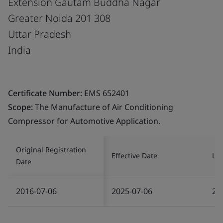
Extension Gautam Buddha Nagar
Greater Noida 201 308
Uttar Pradesh
India
Certificate Number:
EMS 652401
Scope:
The Manufacture of Air Conditioning
Compressor for Automotive Application.
Original Registration
Effective Date
Las
Date
2016-07-06
2025-07-06
20