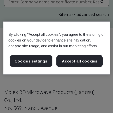
Kitemark advanced search
By clicking “Accept all cookies”, you agree to the storing of
cookies on your device to enhance site navigation,
analyse site usage, and assist in our marketing efforts.
Download
แชร์:
Cookies settings
Accept all cookies
IATF 16949:2016
Molex RF/Microwave Products (Jiangsu)
Co., Ltd.
No. 569, Nanxu Avenue