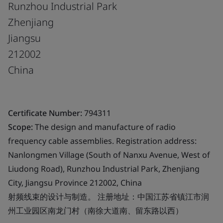
Runzhou Industrial Park
Zhenjiang
Jiangsu
212002
China
Certificate Number:
794311
Scope:
The design and manufacture of radio
frequency cable assemblies. Registration address:
Nanlongmen Village (South of Nanxu Avenue, West of
Liudong Road), Runzhou Industrial Park, Zhenjiang
City, Jiangsu Province 212002, China
射频线束的设计与制造。 注册地址：中国江苏省镇江市润
州工业园区南龙门村（南徐大道南、留东路以西）