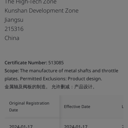
The High-Tech Zone
Kunshan Development Zone
Jiangsu
215316
China
Certificate Number:
513085
Scope:
The manufacture of metal shafts and throttle
plates. Permitted Exclusions: Product design.
金属轴及阀板的制造。 允许删减：产品设计。
Original Registration
Effective Date
Las
Date
2024-01-17
2024-01-17
20