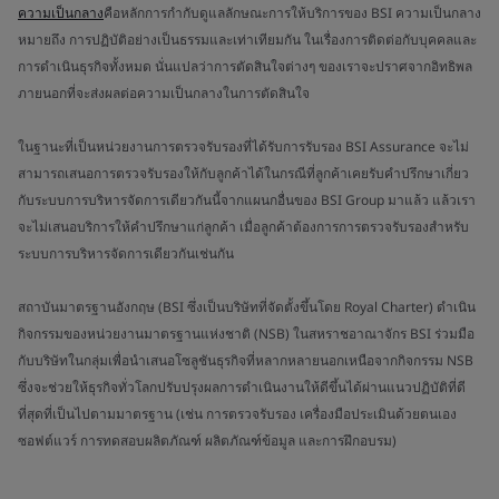
ความเป็นกลาง
คือหลักการกำกับดูแลลักษณะการให้บริการของ BSI ความเป็นกลาง
หมายถึง การปฏิบัติอย่างเป็นธรรมและเท่าเทียมกัน ในเรื่องการติดต่อกับบุคคลและ
การดำเนินธุรกิจทั้งหมด นั่นแปลว่าการตัดสินใจต่างๆ ของเราจะปราศจากอิทธิพล
ภายนอกที่จะส่งผลต่อความเป็นกลางในการตัดสินใจ
ในฐานะที่เป็นหน่วยงานการตรวจรับรองที่ได้รับการรับรอง BSI Assurance จะไม่
สามารถเสนอการตรวจรับรองให้กับลูกค้าได้ในกรณีที่ลูกค้าเคยรับคำปรึกษาเกี่ยว
กับระบบการบริหารจัดการเดียวกันนี้จากแผนกอื่นของ BSI Group มาแล้ว แล้วเรา
จะไม่เสนอบริการให้คำปรึกษาแก่ลูกค้า เมื่อลูกค้าต้องการการตรวจรับรองสำหรับ
ระบบการบริหารจัดการเดียวกันเช่นกัน
สถาบันมาตรฐานอังกฤษ (BSI ซึ่งเป็นบริษัทที่จัดตั้งขึ้นโดย Royal Charter) ดำเนิน
กิจกรรมของหน่วยงานมาตรฐานแห่งชาติ (NSB) ในสหราชอาณาจักร BSI ร่วมมือ
กับบริษัทในกลุ่มเพื่อนำเสนอโซลูชันธุรกิจที่หลากหลายนอกเหนือจากกิจกรรม NSB
ซึ่งจะช่วยให้ธุรกิจทั่วโลกปรับปรุงผลการดำเนินงานให้ดีขึ้นได้ผ่านแนวปฏิบัติที่ดี
ที่สุดที่เป็นไปตามมาตรฐาน (เช่น การตรวจรับรอง เครื่องมือประเมินด้วยตนเอง
ซอฟต์แวร์ การทดสอบผลิตภัณฑ์ ผลิตภัณฑ์ข้อมูล และการฝึกอบรม)