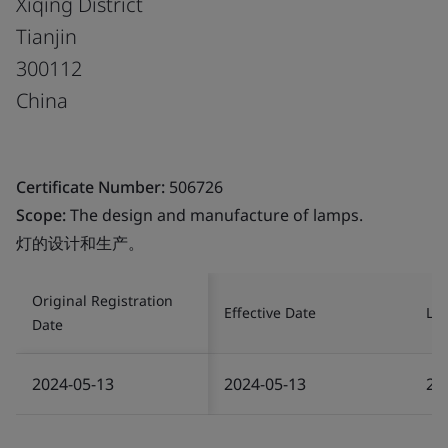
Xiqing District
Tianjin
300112
China
Certificate Number:
506726
Scope:
The design and manufacture of lamps.
灯的设计和生产。
Original Registration
Effective Date
Las
Date
2024-05-13
2024-05-13
20