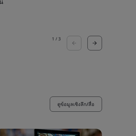
โน
AI ที่ทำ
อ่านกรณีศึ
1
/
3
ดูข้อมูลเชิงลึก/สื่อ