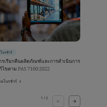
โบรชัวร์
โบรชัวร์
ารเรียกคืนผลิตภัณฑ์และการดำเนินการ
ความปลอ
ก้ไขตาม PAS 7100:2022
ยานยนต์อ
านโบรชัวร์
อ่านโบรชัวร
1
/
2