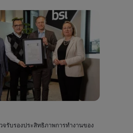
กรณีศึกษา
ตรวจรับรองประสิทธิภาพการทำงานของ
Umony ผ