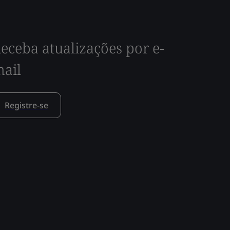
eceba atualizações por e-
ail
Registre-se