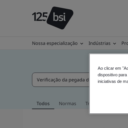
Nossa especialização
Indústrias
Pr
Ao clicar em "A
dispositivo para
iniciativas de m
Todos
Normas
Treinamentos
N