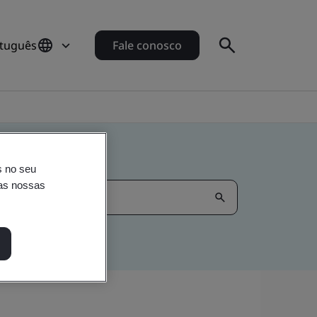
rtuguês
Fale conosco
s no seu
nas nossas