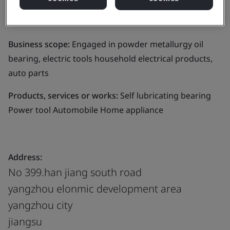
Co.,Ltd.
Business scope:
Engaged in powder metallurgy oil
bearing, electric tools household electrical products,
auto parts
Products, services or works:
Self lubricating bearing
Power tool Automobile Home appliance
Address:
No 399.han jiang south road
yangzhou elonmic development area
yangzhou city
jiangsu