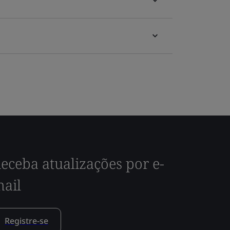
eceba atualizações por e-
ail
Registre-se