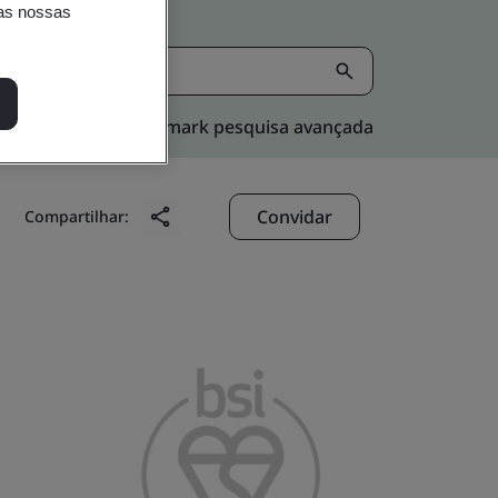
nas nossas
Kitemark pesquisa avançada
Convidar
Compartilhar: