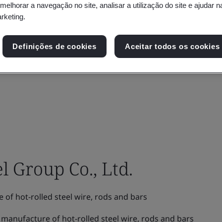
 melhorar a navegação no site, analisar a utilização do site e ajudar 
arketing.
Definições de cookies
Aceitar todos os cookies
l Group Co., Ltd.
of hot-rolled steel wire, rods and bars
manufacture of hot-rolled steel wire, rods and bars