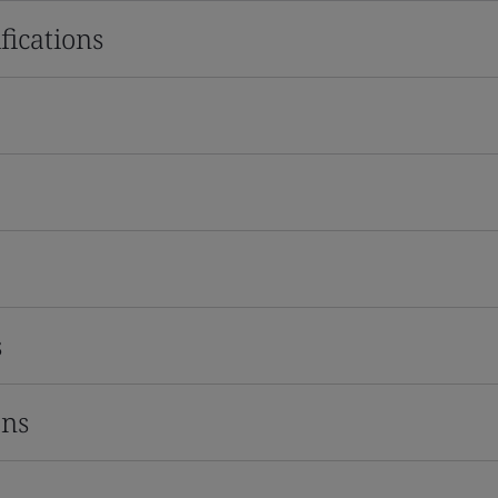
fications
s
ons