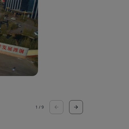
1
/
9