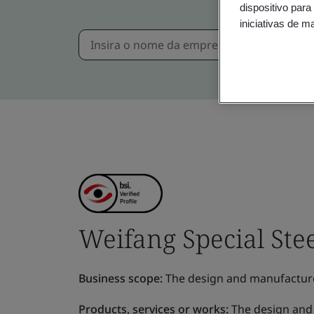
dispositivo para
iniciativas de m
Weifang Special Stee
Business scope:
The design and manufacture 
Products, services or works:
The design and 