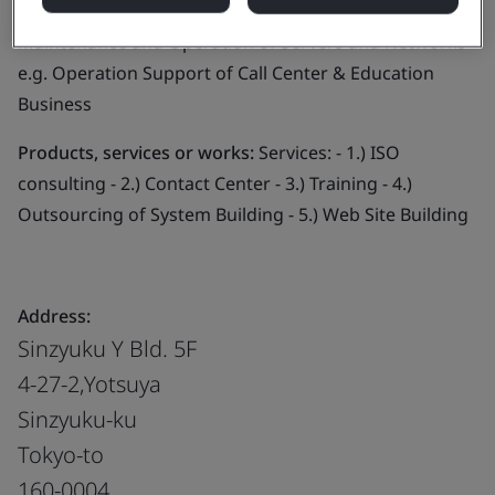
educational services) , Systems Construction,
Maintenance and Operation of Servers and Networks -
e.g. Operation Support of Call Center & Education
Business
Products, services or works:
Services: - 1.) ISO
consulting - 2.) Contact Center - 3.) Training - 4.)
Outsourcing of System Building - 5.) Web Site Building
Address:
Sinzyuku Y Bld. 5F
4-27-2,Yotsuya
Sinzyuku-ku
Tokyo-to
160-0004