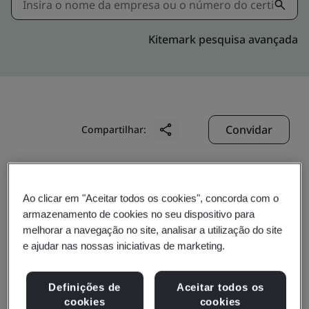
Kitemark pesquisa avançada
Convidar
Compartilhar:
Ao clicar em "Aceitar todos os cookies", concorda com o
armazenamento de cookies no seu dispositivo para
melhorar a navegação no site, analisar a utilização do site
e ajudar nas nossas iniciativas de marketing.
Value Up Japan Co., Ltd.
Definições de
Aceitar todos os
Business scope:
The Consulting (incld. providing
cookies
cookies