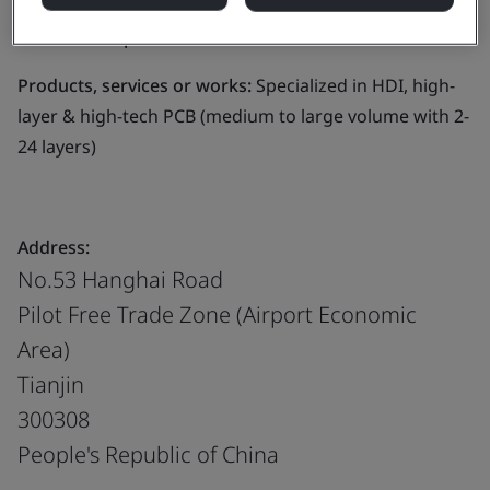
Business scope:
Manufacture of Printed Circuit Boards
Products, services or works:
Specialized in HDI, high-
layer & high-tech PCB (medium to large volume with 2-
24 layers)
Address:
No.53 Hanghai Road
Pilot Free Trade Zone (Airport Economic
Area)
Tianjin
300308
People's Republic of China