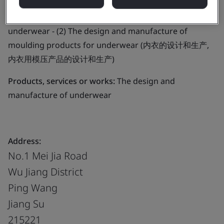
Business scope:
- (1) The design and manufacture of
underwear - (2) The design and manufacture of
moulding products for underwear (内衣的设计和生产,
内衣用模压产品的设计和生产)
Products, services or works:
The design and
manufacture of underwear
Address:
No.1 Mei Jia Road
Wu Jiang District
Ping Wang
Jiang Su
215221