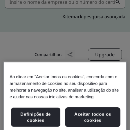
Kitemark pesquisa avançada
Upgrade
Compartilhar:
Ao clicar em "Aceitar todos os cookies", concorda com o
Jiangsu Sieyuan Hertz Instrument
armazenamento de cookies no seu dispositivo para
Transformer Co., Ltd.
melhorar a navegação no site, analisar a utilização do site
No. 1, West Huimin Road
e ajudar nas nossas iniciativas de marketing.
Economic Development Zone
Definições de
Aceitar todos os
Rugao
cookies
cookies
226572