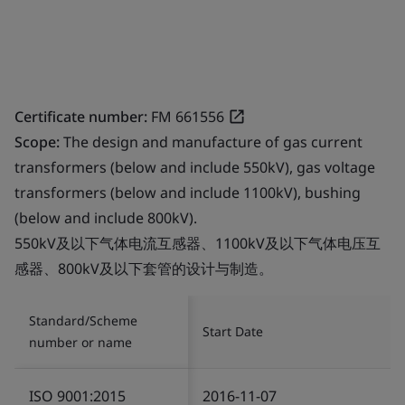
Certificate number:
FM 661556
Scope:
The design and manufacture of gas current
transformers (below and include 550kV), gas voltage
transformers (below and include 1100kV), bushing
(below and include 800kV).
550kV及以下气体电流互感器、1100kV及以下气体电压互
感器、800kV及以下套管的设计与制造。
Standard/Scheme
Start Date
number or name
ISO 9001:2015
2016-11-07