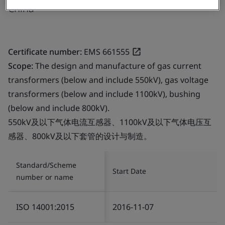
China
Certificate number:
EMS 661555
Scope:
The design and manufacture of gas current
transformers (below and include 550kV), gas voltage
transformers (below and include 1100kV), bushing
(below and include 800kV).
550kV及以下气体电流互感器、1100kV及以下气体电压互
感器、800kV及以下套管的设计与制造。
Standard/Scheme
Start Date
number or name
ISO 14001:2015
2016-11-07