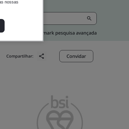
nas nossas
Kitemark pesquisa avançada
Convidar
Compartilhar: