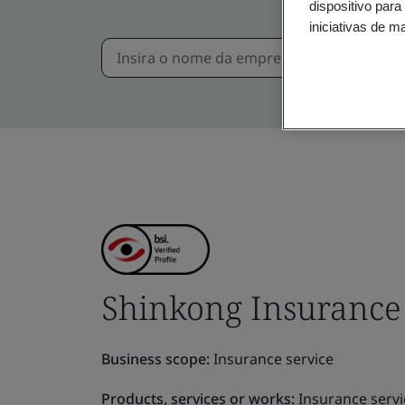
dispositivo para
iniciativas de m
Shinkong Insurance C
Business scope:
Insurance service
Products, services or works:
Insurance servi