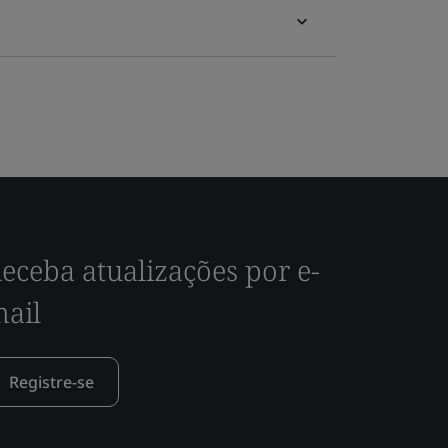
eceba atualizações por e-
ail
Registre-se