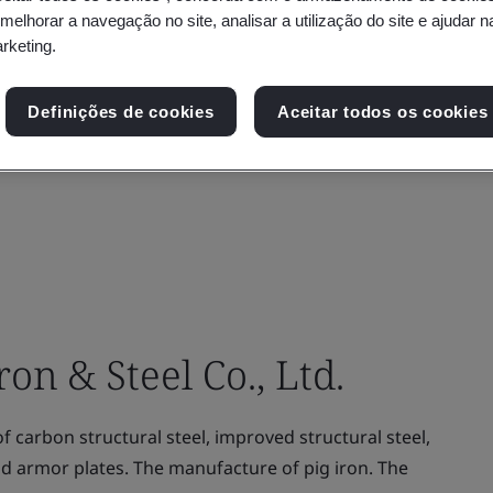
 melhorar a navegação no site, analisar a utilização do site e ajudar 
arketing.
Definições de cookies
Aceitar todos os cookies
n & Steel Co., Ltd.
carbon structural steel, improved structural steel,
and armor plates. The manufacture of pig iron. The