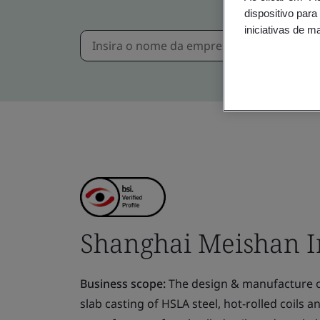
dispositivo para
iniciativas de m
Shanghai Meishan Iro
Business scope:
The design & manufacture of 
slab casting of HSLA steel, hot-rolled coils 