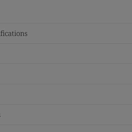
fications
s