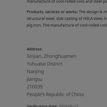
manufacture of cool-rolled coils and steel pl
Products, services or works:
The design & ma
structural steel, slab casting of HSLA steel,
pig iron. The manufacture of cool-rolled coil
Address:
Xinjian, Zhonghuamen
Yuhuatai District
Nanjing
Jiangsu
210039
People's Republic of China
Verification date:
2019-06-17