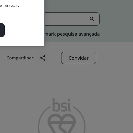
nas nossas
Kitemark pesquisa avançada
Convidar
Compartilhar: