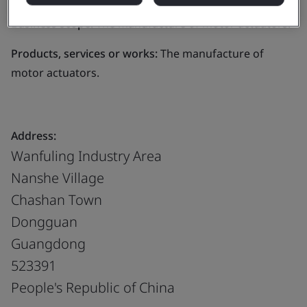
Business scope:
The manufacture of motor actuators.
Products, services or works:
The manufacture of
motor actuators.
Address:
Wanfuling Industry Area
Nanshe Village
Chashan Town
Dongguan
Guangdong
523391
People's Republic of China