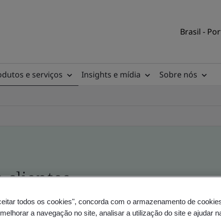
Brasil - Po
odutos e serviços
Insights e mídia
Sobre nós
e clientes
ceitar todos os cookies", concorda com o armazenamento de cookie
a, do local e do produto - Validação e Verificaçã
 melhorar a navegação no site, analisar a utilização do site e ajudar 