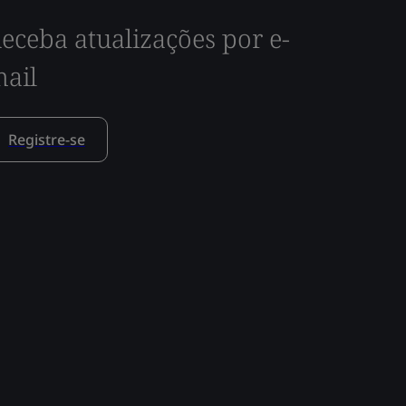
eceba atualizações por e-
ail
Registre-se