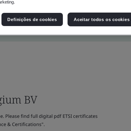
arketing.
Definições de cookies
Aceitar todos os cookies
lgium BV
. Please find full digital pdf ETSI certificates
e & Certifications".