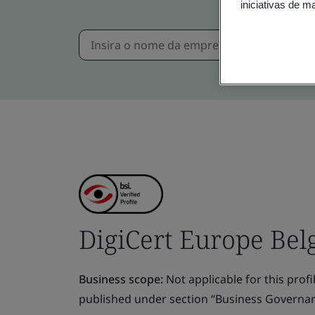
iniciativas de m
DigiCert Europe Be
Business scope:
Not applicable for this profile
published under section “Business Governanc