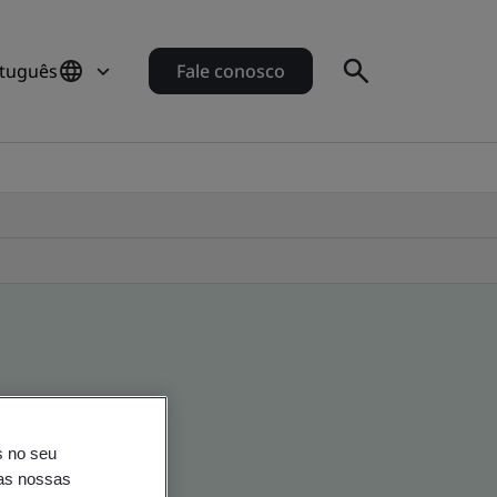
rtuguês
Fale conosco
s no seu
o
nas nossas