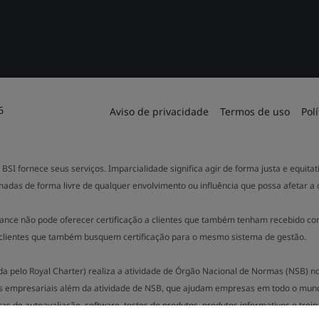
6
Aviso de privacidade
Termos de uso
Pol
BSI fornece seus serviços. Imparcialidade significa agir de forma justa e equit
madas de forma livre de qualquer envolvimento ou influência que possa afetar a
ance não pode oferecer certificação a clientes que também tenham recebido co
clientes que também busquem certificação para o mesmo sistema de gestão.
ada pelo Royal Charter) realiza a atividade de Órgão Nacional de Normas (NSB) 
s empresariais além da atividade de NSB, que ajudam empresas em todo o mund
s de autoavaliação, software, testes de produtos, produtos informativos e trei