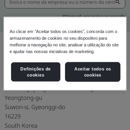
Kitemark pesquisa avançada
Ao clicar em "Aceitar todos os cookies", concorda com o
armazenamento de cookies no seu dispositivo para
melhorar a navegação no site, analisar a utilização do site
e ajudar nas nossas iniciativas de marketing.
Upgrade
Compartilhar:
Definições de
Aceitar todos os
cookies
cookies
QRT Inc.
50 Changnyong-daero 256beon-gil
Yeongtong-gu
Suwon-si, Gyeonggi-do
16229
South Korea