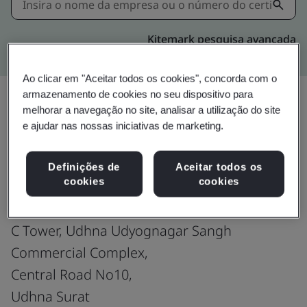
Kitemark pesquisa avançada
Ao clicar em "Aceitar todos os cookies", concorda com o
armazenamento de cookies no seu dispositivo para
melhorar a navegação no site, analisar a utilização do site
e ajudar nas nossas iniciativas de marketing.
Upgrade
Compartilhar:
Definições de
Aceitar todos os
cookies
cookies
NJ Capital Private Limited
Block No 501, 2nd Floor
C Tower, Udhna Udyognagar Sangh
Commercial Complex,
Central Road No10,
Udhna Surat