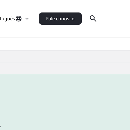
rtuguês
Fale conosco
o