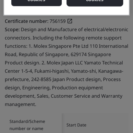
Certificate number:
756159
Scope:
Design and Manufacture of electrical/electronic
connectors. Including the following remote support
functions: 1. Molex Singapore Pte Ltd 110 International
Road, Republic of Singapore, 629174 Singapore
Product design. 2. Molex Japan LLC Yamato Technical
Center 1-5-4, Fukami-higashi, Yamato-shi, Kanagawa-
prefecture, 242-8585 Japan Product design, Process
design, Engineering, Production equipment
development, Sales, Customer Service and Warranty
management.
Standard/Scheme
Start Date
number or name