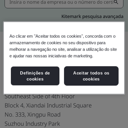
Kitemark pesquisa avançada
Ao clicar em "Aceitar todos os cookies", concorda com o
armazenamento de cookies no seu dispositivo para
melhorar a navegação no site, analisar a utilização do site
Upgrade
Compartilhar:
e ajudar nas nossas iniciativas de marketing.
Definições de
Aceitar todos os
Trelleborg Sealing Solutions (Suzhou)
cookies
cookies
Co., Ltd.
Southeast Side of 4th Floor
Block 4, Xiandai Industrial Square
No. 333, Xingpu Road
Suzhou Industry Park