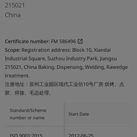
215021
China
Certificate number:
FM 586496
Scope:
Registration address: Block 10, Xiandai
Industrial Square, Suzhou Industry Park, Jiangsu
215021, China Baking, Dispensing, Welding, Rawedge
treatment.
注册地址：苏州工业园区现代工业坊10号厂房 烘烤、点
胶、焊接、毛边处理。
Standard/Scheme
Start Date
number or name
ISO 9001:2015
2012-06-25