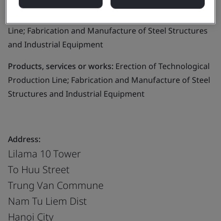
Business scope:
Erection of Technological Production
Line; Fabrication and Manufacture of Steel Structures
and Industrial Equipment
Products, services or works:
Erection of Technological
Production Line; Fabrication and Manufacture of Steel
Structures and Industrial Equipment
Address:
Lilama 10 Tower
To Huu Street
Trung Van Commune
Nam Tu Liem Dist
Hanoi City