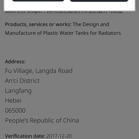
Business scope:
汽车用散热器塑料水室的设计与制造
Products, services or works:
The Design and
Manufacture of Plastic Water Tanks for Radiators
Address:
Fu Village, Langda Road
An'ci District
Langfang
Hebei
065000
People's Republic of China
Verification date:
2017-12-20