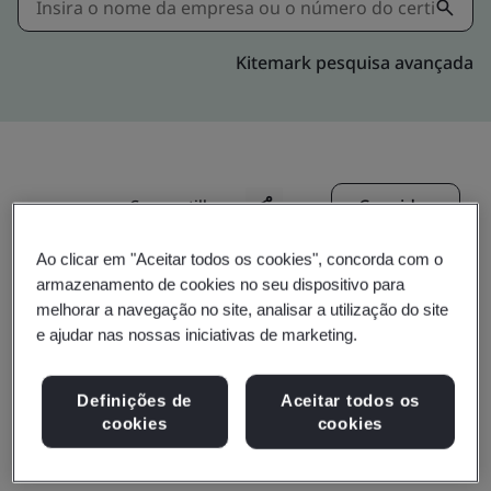
Kitemark pesquisa avançada
Convidar
Compartilhar:
Ao clicar em "Aceitar todos os cookies", concorda com o
armazenamento de cookies no seu dispositivo para
melhorar a navegação no site, analisar a utilização do site
e ajudar nas nossas iniciativas de marketing.
GRAND MATE CO., LTD.
Definições de
Aceitar todos os
cookies
cookies
Business scope:
The Design,Manufacture and Sell of