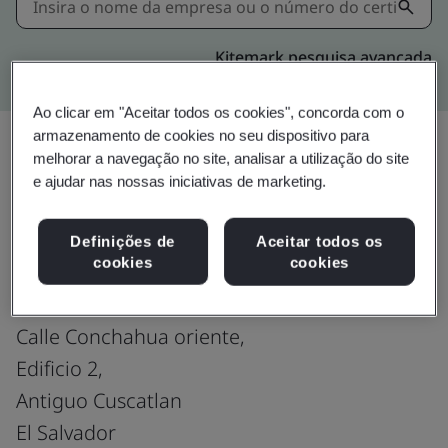
Kitemark pesquisa avançada
Ao clicar em "Aceitar todos os cookies", concorda com o
armazenamento de cookies no seu dispositivo para
melhorar a navegação no site, analisar a utilização do site
e ajudar nas nossas iniciativas de marketing.
Upgrade
Compartilhar:
Definições de
Aceitar todos os
cookies
cookies
Fusion CX Limited
Blvd Santa Elena,
Calle Conchahua oriente,
Edificio 2,
Antiguo Cuscatlan
El Salvador