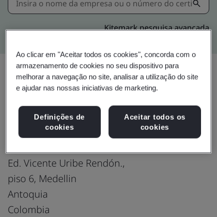
Kitemark pesquisa avançada
Ao clicar em "Aceitar todos os cookies", concorda com o
armazenamento de cookies no seu dispositivo para
melhorar a navegação no site, analisar a utilização do site
e ajudar nas nossas iniciativas de marketing.
Upgrade
Compartilhar:
Definições de
Aceitar todos os
cookies
cookies
Fusion CX Limited
Carrera 46 #52-36
Ed. Vicente Uribe Rendón.,
piso 6, Medellin
Antoquia
Colombia