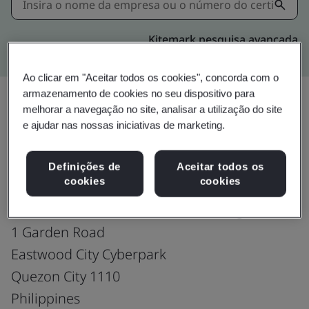
Kitemark pesquisa avançada
Ao clicar em "Aceitar todos os cookies", concorda com o
armazenamento de cookies no seu dispositivo para
melhorar a navegação no site, analisar a utilização do site
e ajudar nas nossas iniciativas de marketing.
Upgrade
Compartilhar:
Definições de
Aceitar todos os
cookies
cookies
Fusion CX Limited
7th Floor E-Commerce Plaza Building
1 Garden Road
Eastwood City Cyberpark
Quezon City 1110
Philippines